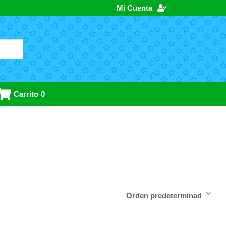
Mi Cuenta
Carrito
0
a