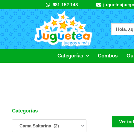
Ir
981 152 148
jugueteajueg
al
contenido
Categorías
Combos
Out
Categorías
Ver to