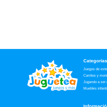
Categoría
Juegos de exte
Carritos y mon
Jugando a ser
Muebles infanti
Informació