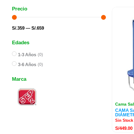
Precio
S/.
359
—
S/.
659
Edades
1-3 Años
(
0
)
3-6 Años
(
0
)
Marca
Cama Sal
CAMA S
DIÁMETR
Sin Stock
S/
449.00