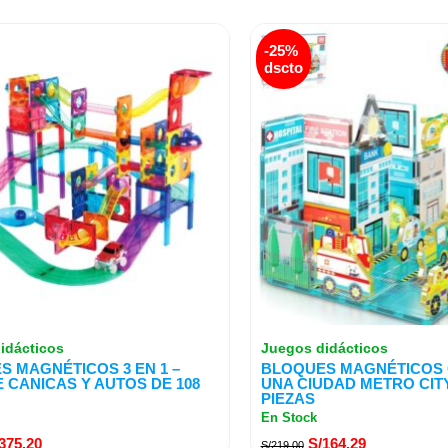
El
El
El
-25%
ecio
precio
precio
precio
dscto
iginal
actual
original
actual
a:
es:
era:
es:
469.00.
S/375.20.
S/219.00.
S/164.29.
idácticos
Juegos didácticos
S MAGNÉTICOS 3 EN 1 –
BLOQUES MAGNÉTICOS
E CANICAS Y AUTOS DE 108
UNA CIUDAD METRO CITY
PIEZAS
En Stock
375.20
S/
164.29
S/
219.00