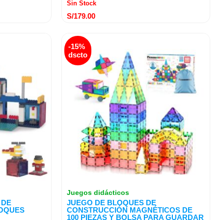
Sin Stock
S/
179.00
El
El
-15%
precio
precio
dscto
original
actual
era:
es:
S/299.00.
S/254.19.
Juegos didácticos
 DE
JUEGO DE BLOQUES DE
LOQUES
CONSTRUCCIÓN MAGNÉTICOS DE
100 PIEZAS Y BOLSA PARA GUARDAR