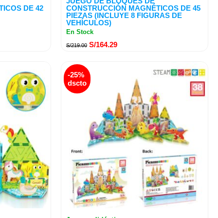
JUEGO DE BLOQUES DE
ICOS DE 42
CONSTRUCCIÓN MAGNÉTICOS DE 45
PIEZAS (INCLUYE 8 FIGURAS DE
VEHÍCULOS)
En Stock
S/
164.29
S/
219.00
El
El
-25%
precio
precio
dscto
original
actual
era:
es:
S/219.00.
S/164.29.