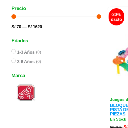
El
Precio
-20%
pr
dscto
or
S/.
70
—
S/.
1620
er
S/
Edades
1-3 Años
(
0
)
3-6 Años
(
0
)
Marca
Juegos d
BLOQUE
PISTA D
PIEZAS
En Stock
S/
S/
469.00