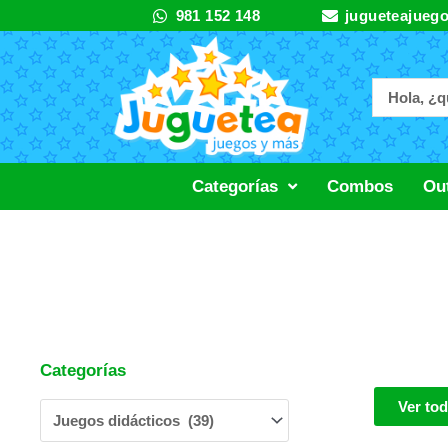
Ir
981 152 148
jugueteajueg
al
contenido
Categorías
Combos
Out
Categorías
Ver to