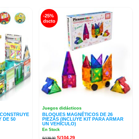
El
El
-25%
precio
precio
dscto
original
actual
era:
es:
S/139.00.
S/104.29.
Juegos didácticos
 CONSTRUYE
BLOQUES MAGNÉTICOS DE 26
 DE 50
PIEZAS (INCLUYE KIT PARA ARMAR
UN VEHÍCULO)
En Stock
S/
104.29
S/
139.00