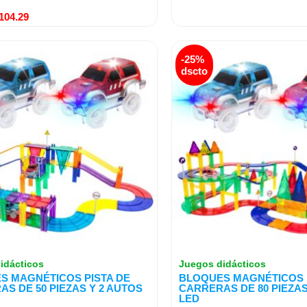
104.29
El
El
El
-25%
ecio
precio
precio
precio
dscto
iginal
actual
original
actual
a:
es:
era:
es:
379.00.
S/284.29.
S/559.00.
S/419.29.
idácticos
Juegos didácticos
S MAGNÉTICOS PISTA DE
BLOQUES MAGNÉTICOS P
S DE 50 PIEZAS Y 2 AUTOS
CARRERAS DE 80 PIEZAS
LED