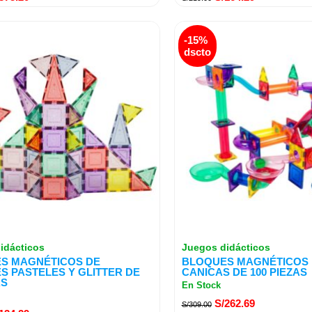
El
El
El
-15%
ecio
precio
precio
precio
dscto
iginal
actual
original
actual
a:
es:
era:
es:
179.00.
S/134.29.
S/309.00.
S/262.69.
idácticos
Juegos didácticos
S MAGNÉTICOS DE
BLOQUES MAGNÉTICOS P
S PASTELES Y GLITTER DE
CANICAS DE 100 PIEZAS
AS
En Stock
S/
262.69
S/
309.00