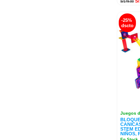
S/
S/
179.00
El
-25%
pr
dscto
or
er
S/
Juegos d
BLOQUE
CANICAS
STEM E
NIÑOS, 
En Stock