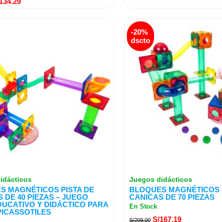
134.29
El
El
El
-20%
ecio
precio
precio
precio
dscto
iginal
actual
original
actual
a:
es:
era:
es:
139.00.
S/104.29.
S/209.00.
S/167.19.
idácticos
Juegos didácticos
S MAGNÉTICOS PISTA DE
BLOQUES MAGNÉTICOS P
 DE 40 PIEZAS – JUEGO
CANICAS DE 70 PIEZAS
DUCATIVO Y DIDÁCTICO PARA
En Stock
PICASSOTILES
S/
167.19
S/
209.00