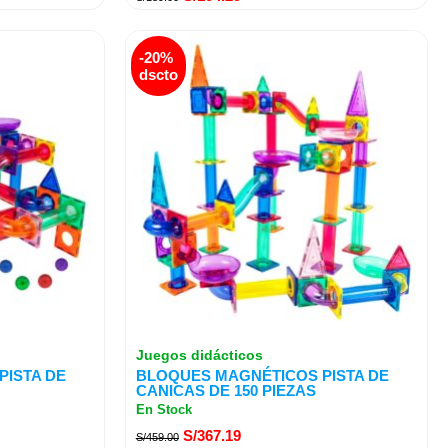
El
El
-20%
precio
precio
dscto
original
actual
era:
es:
S/459.00.
S/367.19.
Juegos didácticos
ISTA DE
BLOQUES MAGNÉTICOS PISTA DE
CANICAS DE 150 PIEZAS
En Stock
S/
367.19
S/
459.00