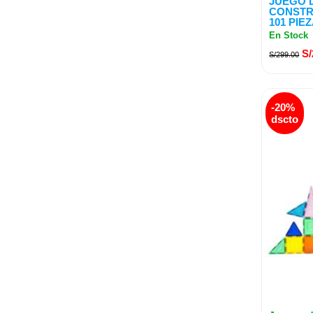
JUEGO 
CONSTR
101 PIE
En Stock
S/
S/
299.00
El
-20%
pr
dscto
or
er
S/