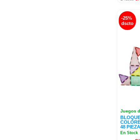
El
-25%
pr
dscto
or
er
S/
Juegos d
BLOQUE
COLORE
48 PIEZ
En Stock