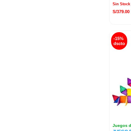
Sin Stock
S/
379.00
El
-15%
pr
dscto
or
er
S/
Juegos d