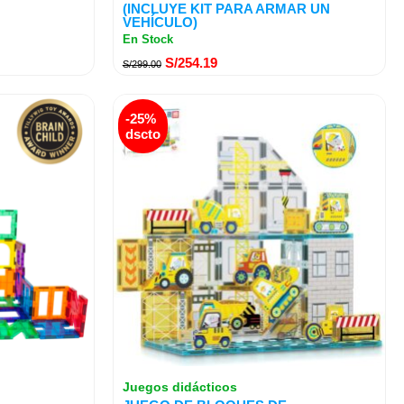
(INCLUYE KIT PARA ARMAR UN
VEHÍCULO)
En Stock
S/
254.19
S/
299.00
El
El
-25%
precio
precio
dscto
original
actual
era:
es:
S/219.00.
S/164.29.
Juegos didácticos