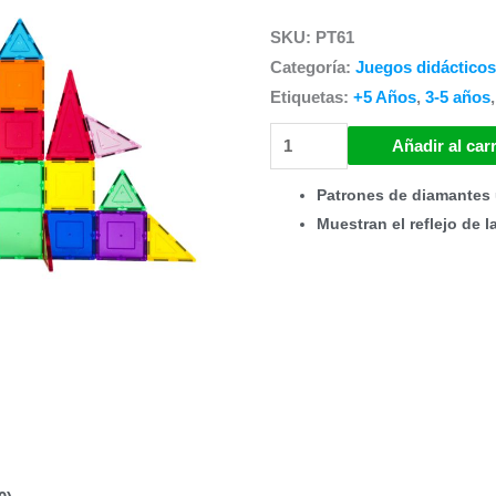
SKU:
PT61
precio
pr
Categoría:
Juegos didácticos
original
ac
Etiquetas:
+5 Años
,
3-5 años
Juego
era:
es
Añadir al carr
de
S/219.00.
S/
Patrones de diamantes 
Bloques
Muestran el reflejo de l
de
Construcción
Magnéticos
de
61
piezas
cantidad