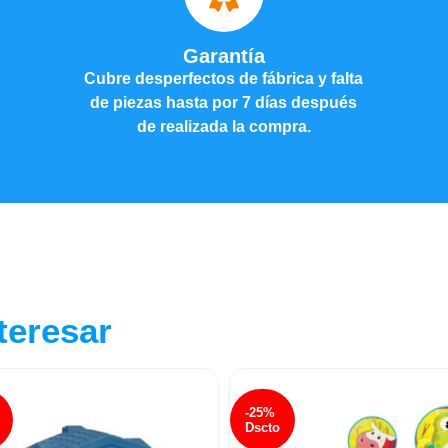
Garantía
Cubre desperfectos de fábrica y falta
de piezas hasta por 7 días después
de realizada la compra.
teresar
-25%
Dscto