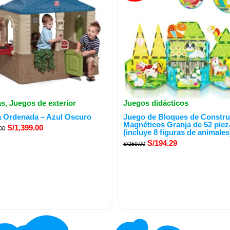
as
,
Juegos de exterior
Juegos didácticos
El
El
El
El
a Ordenada – Azul Oscuro
Juego de Bloques de Constru
precio
precio
precio
precio
Magnéticos Granja de 52 piez
S/
1,399.00
00
(incluye 8 figuras de animales
original
actual
original
actual
S/
194.29
S/
259.00
era:
es:
era:
es:
S/2,299.00.
S/1,399.00.
S/259.00.
S/194.29.