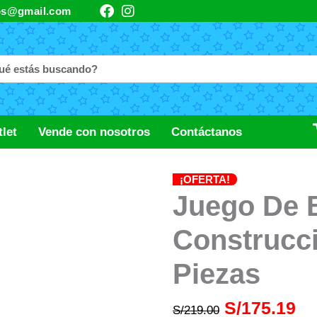
F
I
os@gmail.com
a
n
c
s
e
t
b
a
o
g
o
r
k
a
m
let
Vende con nosotros
Contáctanos
¡OFERTA!
Juego De 
Construcc
Piezas
S/
175.19
S/
219.00
El
El