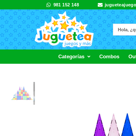
Ir
981 152 148
jugueteajueg
al
contenido
Categorías
Combos
Out