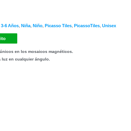
ecio
tual
,
3-6 Años
,
Niña
,
Niño
,
Picasso Tiles
,
PicassoTiles
,
Unisex
:
ito
175.19.
únicos en los mosaicos magnéticos.
a luz en cualquier ángulo.