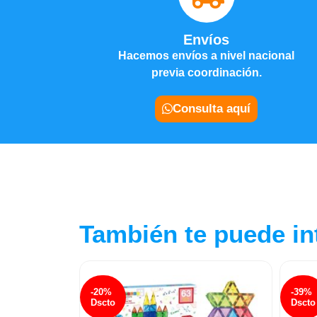
Envíos
Hacemos envíos a nivel nacional
previa coordinación.
Consulta aquí
También te puede in
-20%
-39%
Dscto
Dscto