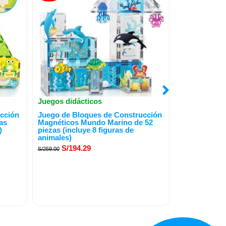
Juegos didácticos
Juegos didác
El
El
El
cción
Juego de Bloques de Construcción
Bloques Mag
precio
precio
precio
as
Magnéticos Mundo Marino de 52
ciudad Metro
)
piezas (incluye 8 figuras de
original
actual
origina
S/
164.
S/
219.00
animales)
era:
es:
era:
S/
194.29
S/
259.00
S/259.00.
S/194.29.
S/219.