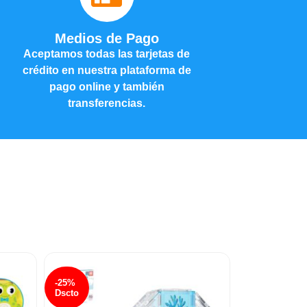
Medios de Pago
Aceptamos todas las tarjetas de
crédito en nuestra plataforma de
pago online y también
transferencias.
-25%
-25%
Dscto
Dscto