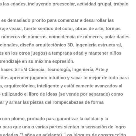
 las edades, incluyendo preescolar, actividad grupal, trabajo
 es demasiado pronto para comenzar a desarrollar las
je visual, fuerte sentido del color, obras de arte, formas
, números de números, coincidencia de números, polaridades
ionales, diseño arquitectónico 3D, ingeniería estructural,
es en los otros juegos) a temprana edad y mantener niños
prendizaje en su máxima expresión.
a hacer. STEM Ciencia, Tecnología, Ingeniería, Arte y
iños aprender jugando intuitivo y sacar lo mejor de todo para
a, arquitectónica, inteligente y estáticamente avanzados al
utilizando el libro de ideas (se vende por separado) como
ular y armar las piezas del rompecabezas de forma
 con plomo, probado para garantizar la calidad y la
 para que una o varias partes sientan la sensación de logro
as edades (3 años en adelante). Los bloques de construcción