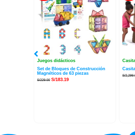
Juegos didácticos
Casit
El
El
Set de Bloques de Construcción
Casit
precio
precio
Magnéticos de 63 piezas
S/
2,299.
original
actual
S/
183.19
S/
229.00
era:
es:
S/229.00.
S/183.19.