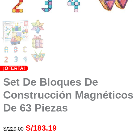
¡OFERTA!
Set De Bloques De
Construcción Magnéticos
De 63 Piezas
El
El
S/
183.19
S/
229.00