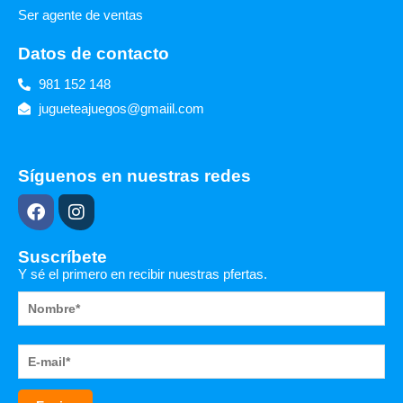
Ser agente de ventas
Datos de contacto
981 152 148
jugueteajuegos@gmaiil.com
Síguenos en nuestras redes
F
I
a
n
c
s
e
t
Suscríbete
b
a
Y sé el primero en recibir nuestras pfertas.
o
g
o
r
k
a
m