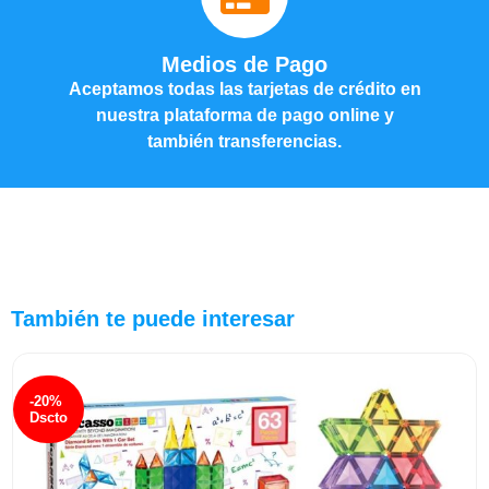
Medios de Pago
Aceptamos todas las tarjetas de crédito en
nuestra plataforma de pago online y
también transferencias.
También te puede interesar
-20%
Dscto