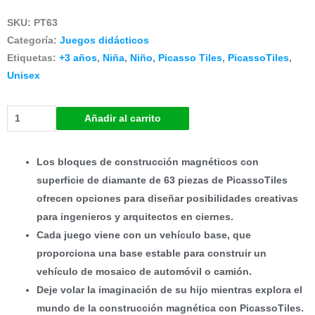
precio
precio
SKU:
PT63
original
actual
Categoría:
Juegos didácticos
Etiquetas:
+3 años
,
Niña
,
Niño
,
Picasso Tiles
,
PicassoTiles
,
era:
es:
Unisex
S/229.00.
S/183.19.
Set
Añadir al carrito
de
Bloques
de
Los bloques de construcción magnéticos con
Construcción
superficie de diamante de 63 piezas de PicassoTiles
Magnéticos
ofrecen opciones para diseñar posibilidades creativas
de
para ingenieros y arquitectos en ciernes.
63
Cada juego viene con un vehículo base, que
piezas
proporciona una base estable para construir un
cantidad
vehículo de mosaico de automóvil o camión.
Deje volar la imaginación de su hijo mientras explora el
mundo de la construcción magnética con PicassoTiles.