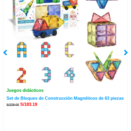
Juegos didácticos
El
El
Set de Bloques de Construcción Magnéticos de 63 piezas
precio
precio
S/
183.19
S/
229.00
original
actual
era:
es:
S/229.00.
S/183.19.