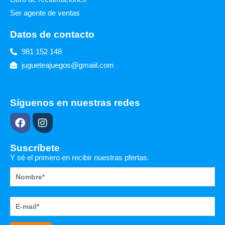
Ser agente de ventas
Datos de contacto
981 152 148
jugueteajuegos@gmaiil.com
Síguenos en nuestras redes
F
I
a
n
c
s
e
t
Suscríbete
b
a
Y sé el primero en recibir nuestras pfertas.
o
g
o
r
k
a
m