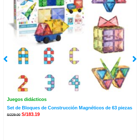
Juegos didácticos
El
El
Set de Bloques de Construcción Magnéticos de 63 piezas
precio
precio
S/
183.19
S/
229.00
original
actual
era:
es:
S/229.00.
S/183.19.