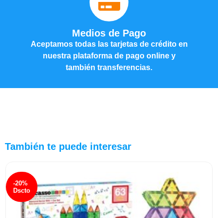
Medios de Pago
Aceptamos todas las tarjetas de crédito en
nuestra plataforma de pago online y
también transferencias.
También te puede interesar
-20%
Dscto