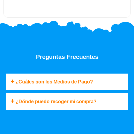
S/229.00.
S/183.19.
Preguntas Frecuentes
¿Cuáles son los Medios de Pago?
¿Dónde puedo recoger mi compra?