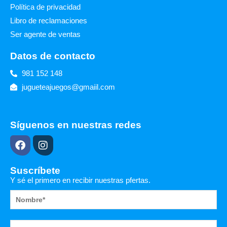
Política de privacidad
Libro de reclamaciones
Ser agente de ventas
Datos de contacto
981 152 148
jugueteajuegos@gmaiil.com
Síguenos en nuestras redes
F
I
a
n
c
s
e
t
Suscríbete
b
a
Y sé el primero en recibir nuestras pfertas.
o
g
o
r
k
a
m