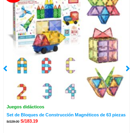
Juegos didácticos
El
El
Set de Bloques de Construcción Magnéticos de 63 piezas
precio
precio
S/
183.19
S/
229.00
original
actual
era:
es: