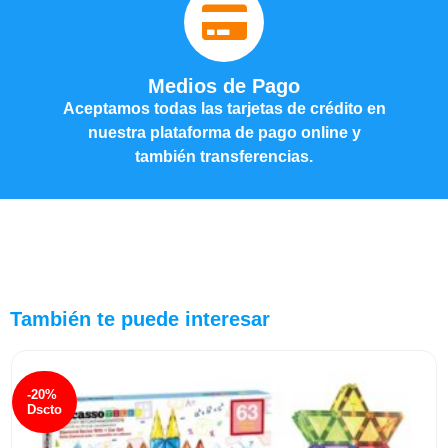
Medios de Pago
Aceptamos todas las tarjetas de crédito en
nuestra plataforma de pago online y
también transferencias.
También te puede interesar
-20%
Dscto