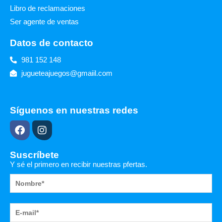
Libro de reclamaciones
Ser agente de ventas
Datos de contacto
981 152 148
jugueteajuegos@gmaiil.com
Síguenos en nuestras redes
F
I
a
n
c
s
e
t
Suscríbete
b
a
Y sé el primero en recibir nuestras pfertas.
o
g
o
r
k
a
m