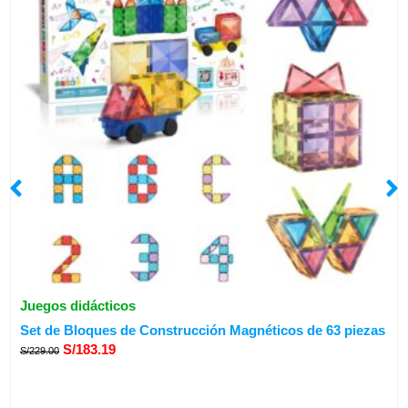
Juegos didácticos
El
El
Set de Bloques de Construcción Magnéticos de 63 piezas
precio
precio
S/
183.19
S/
229.00
original
actual
era:
es:
S/229.00.
S/183.19.