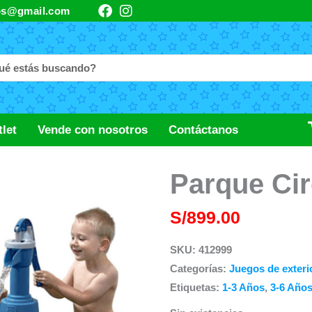
F
I
os@gmail.com
a
n
c
s
e
t
b
a
o
g
o
r
k
a
m
let
Vende con nosotros
Contáctanos
Parque Cir
S/
899.00
SKU:
412999
Categorías:
Juegos de exteri
Etiquetas:
1-3 Años
,
3-6 Año