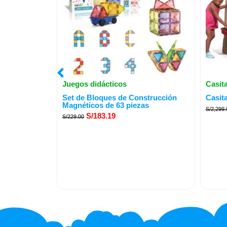
Juegos didácticos
Casit
El
El
Set de Bloques de Construcción
Casit
precio
precio
Magnéticos de 63 piezas
S/
2,299.
original
actual
S/
183.19
S/
229.00
era:
es:
S/229.00.
S/183.19.