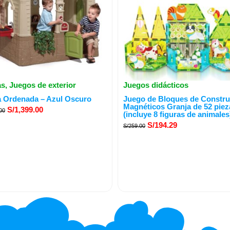
as
,
Juegos de exterior
Juegos didácticos
El
El
El
El
a Ordenada – Azul Oscuro
Juego de Bloques de Constru
precio
precio
precio
precio
Magnéticos Granja de 52 piez
S/
1,399.00
00
(incluye 8 figuras de animales
original
actual
original
actual
S/
194.29
S/
259.00
era:
es:
era:
es:
S/2,299.00.
S/1,399.00.
S/259.00.
S/194.29.