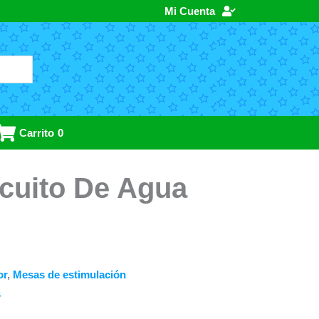
Mi Cuenta
Carrito
0
cuito De Agua
or
,
Mesas de estimulación
s