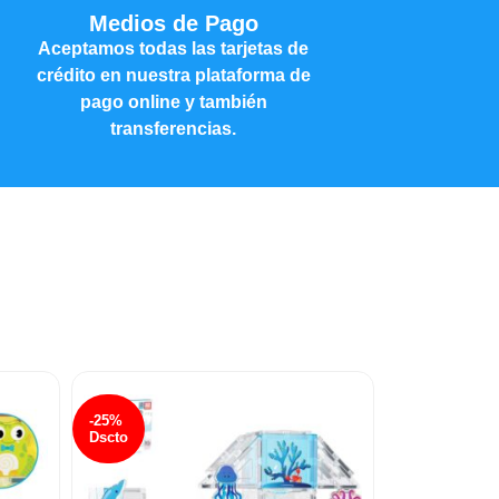
Medios de Pago
Aceptamos todas las tarjetas de
crédito en nuestra plataforma de
pago online y también
transferencias.
-25%
-25%
Dscto
Dscto