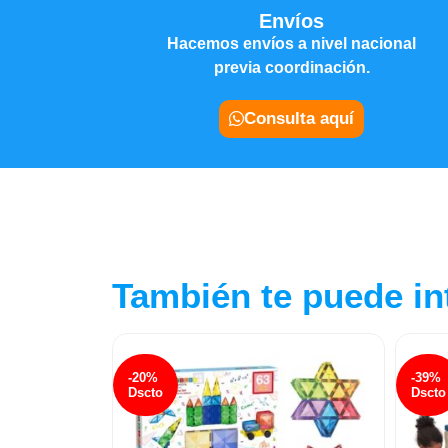
Envíos
Hacemos envíos a nivel nacional
previa coordinación.
Consulta aquí
También te puede in
-20%
-39%
Dscto
Dscto