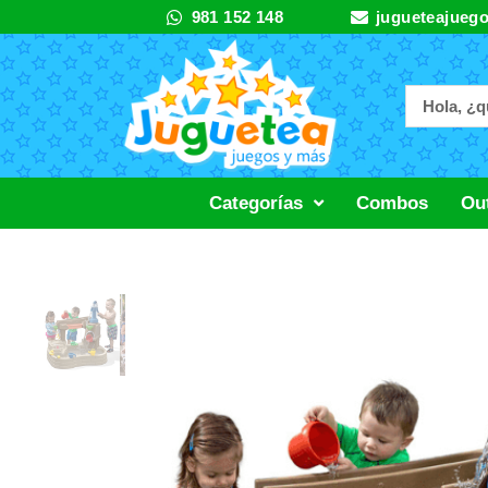
Ir
981 152 148
jugueteajueg
al
contenido
Categorías
Combos
Out