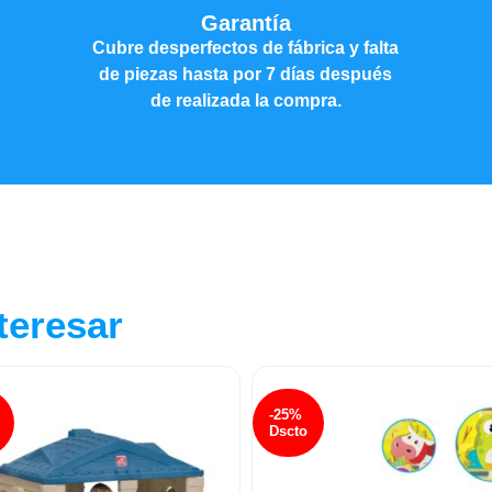
Garantía
Cubre desperfectos de fábrica y falta
de piezas hasta por 7 días después
de realizada la compra.
teresar
-25%
Dscto