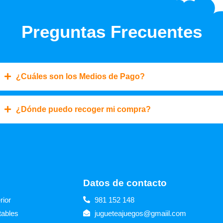
Preguntas Frecuentes
¿Cuáles son los Medios de Pago?
¿Dónde puedo recoger mi compra?
s
Datos de contacto
rior
981 152 148
tables
jugueteajuegos@gmaiil.com