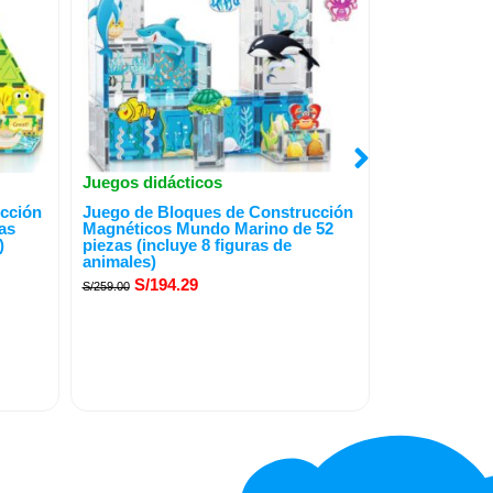
Juegos didácticos
Juegos didác
El
El
El
cción
Juego de Bloques de Construcción
Bloques Mag
precio
precio
precio
as
Magnéticos Mundo Marino de 52
ciudad Metro
)
piezas (incluye 8 figuras de
original
actual
origina
S/
164.
S/
219.00
animales)
era:
es:
era:
S/
194.29
S/
259.00
S/259.00.
S/194.29.
S/219.