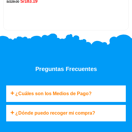
S/
183.19
S/
229.00
original
actual
era:
es:
S/229.00.
S/183.19.
Preguntas Frecuentes
¿Cuáles son los Medios de Pago?
¿Dónde puedo recoger mi compra?