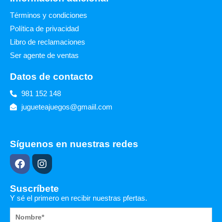
Términos y condiciones
Política de privacidad
Libro de reclamaciones
Ser agente de ventas
Datos de contacto
981 152 148
jugueteajuegos@gmaiil.com
Síguenos en nuestras redes
F
I
a
n
c
s
e
t
Suscríbete
b
a
Y sé el primero en recibir nuestras pfertas.
o
g
o
r