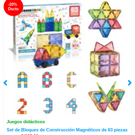
-20%
Dscto
Juegos didácticos
El
El
Set de Bloques de Construcción Magnéticos de 63 piezas
precio
precio