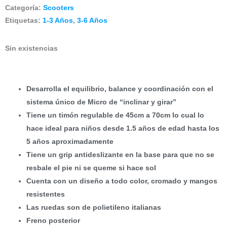
original
actual
Categoría:
Scooters
Etiquetas:
1-3 Años
,
3-6 Años
era:
es:
Sin existencias
S/452.00.
S/429.00.
Desarrolla el equilibrio, balance y coordinación con el
sistema único de Micro de “inclinar y girar”
Tiene un timón regulable de 45cm a 70cm lo cual lo
hace ideal para niños desde 1.5 años de edad hasta los
5 años aproximadamente
Tiene un grip antideslizante en la base para que no se
resbale el pie ni se queme si hace sol
Cuenta con un diseño a todo color, cromado y mangos
resistentes
Las ruedas son de polietileno italianas
Freno posterior